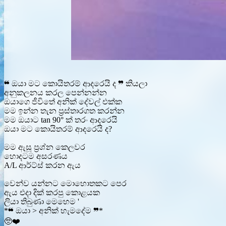
❝ ඔයා මට කොයිතරම් ආදරෙයි ද ❞ කියලා
අනුකලනය කරල පෙන්නන්න
ඔයාගෙ ජීවිතේ අනික් දේවල් එක්ක
මම ඉන්න තැන ප්‍රස්තාරගත කරන්න
මම ඔයාට tan 90° ක් තරං ආදරෙයි
ඔයා මට කොයිතරම් ආදරෙයි ද?
මම ඇසූ ප්‍රශ්න කෙලවර
හොදටම අසරණය
A/L ආර්ට්ස් කරන ඇය
වෙන්ව යන්නට මොහොතකට පෙර
ඇය එදා දික් කරපු කොළයක
ලියා තිබුණා මෙහෙම '
*❝ ඔයා > අනික් හැමදේම ❞*
🥺❤️