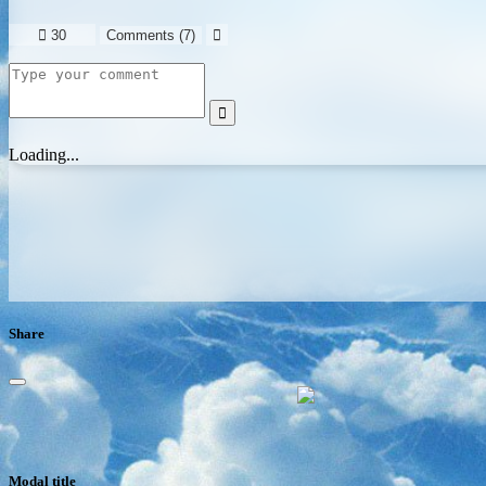

30
Comments (
7
)


Loading...
Share
Modal title