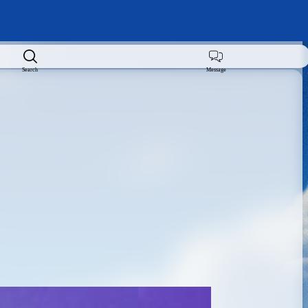
Search
Message